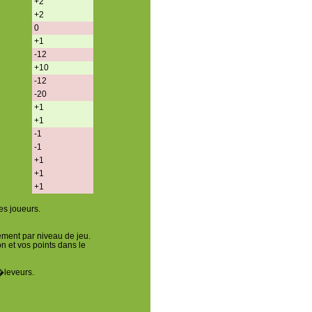
+2
+2
0
+1
-12
+10
-12
-20
+1
+1
-1
-1
+1
+1
+1
es joueurs.
ement par niveau de jeu.
n et vos points dans le
 �leveurs.