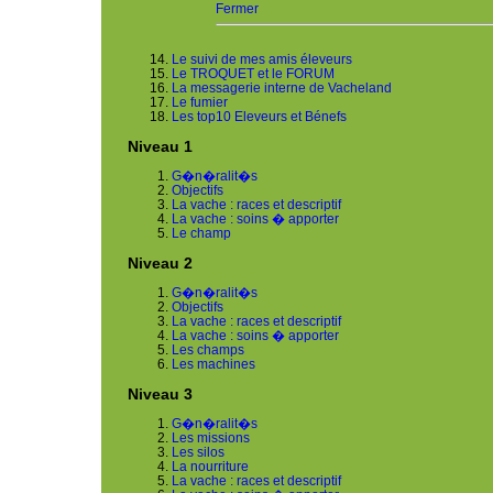
Fermer
Le suivi de mes amis éleveurs
Le TROQUET et le FORUM
La messagerie interne de Vacheland
Le fumier
Les top10 Eleveurs et Bénefs
Niveau 1
G�n�ralit�s
Objectifs
La vache : races et descriptif
La vache : soins � apporter
Le champ
Niveau 2
G�n�ralit�s
Objectifs
La vache : races et descriptif
La vache : soins � apporter
Les champs
Les machines
Niveau 3
G�n�ralit�s
Les missions
Les silos
La nourriture
La vache : races et descriptif