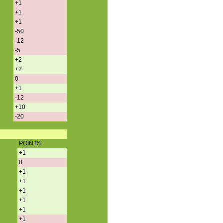
+1
+1
+1
-50
-12
-5
+2
+2
0
+1
-12
+10
-20
POINTS
+1
0
+1
+1
+1
+1
+1
+1