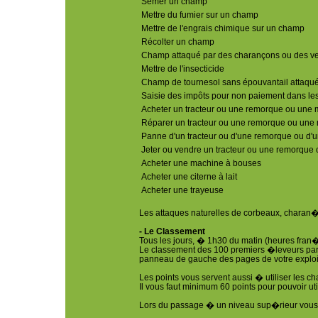
Semer un champ
Mettre du fumier sur un champ
Mettre de l'engrais chimique sur un champ
Récolter un champ
Champ attaqué par des charançons ou des ve
Mettre de l'insecticide
Champ de tournesol sans épouvantail attaqu
Saisie des impôts pour non paiement dans les
Acheter un tracteur ou une remorque ou une 
Réparer un tracteur ou une remorque ou un
Panne d'un tracteur ou d'une remorque ou d
Jeter ou vendre un tracteur ou une remorque
Acheter une machine à bouses
Acheter une citerne à lait
Acheter une trayeuse
Les attaques naturelles de corbeaux, charan�on
- Le Classement
Tous les jours, � 1h30 du matin (heures fran�
Le classement des 100 premiers �leveurs par n
panneau de gauche des pages de votre exploit
Les points vous servent aussi � utiliser les c
Il vous faut minimum 60 points pour pouvoir uti
Lors du passage � un niveau sup�rieur vous 