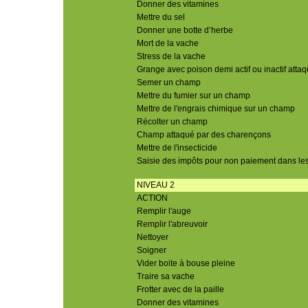
Donner des vitamines
Mettre du sel
Donner une botte d’herbe
Mort de la vache
Stress de la vache
Grange avec poison demi actif ou inactif attaq
Semer un champ
Mettre du fumier sur un champ
Mettre de l'engrais chimique sur un champ
Récolter un champ
Champ attaqué par des charençons
Mettre de l'insecticide
Saisie des impôts pour non paiement dans les
NIVEAU 2
ACTION
Remplir l'auge
Remplir l'abreuvoir
Nettoyer
Soigner
Vider boite à bouse pleine
Traire sa vache
Frotter avec de la paille
Donner des vitamines