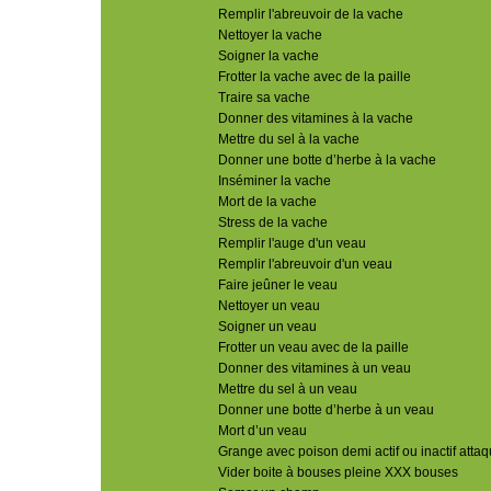
Remplir l'abreuvoir de la vache
Nettoyer la vache
Soigner la vache
Frotter la vache avec de la paille
Traire sa vache
Donner des vitamines à la vache
Mettre du sel à la vache
Donner une botte d’herbe à la vache
Inséminer la vache
Mort de la vache
Stress de la vache
Remplir l'auge d'un veau
Remplir l'abreuvoir d'un veau
Faire jeûner le veau
Nettoyer un veau
Soigner un veau
Frotter un veau avec de la paille
Donner des vitamines à un veau
Mettre du sel à un veau
Donner une botte d’herbe à un veau
Mort d’un veau
Grange avec poison demi actif ou inactif attaq
Vider boite à bouses pleine XXX bouses