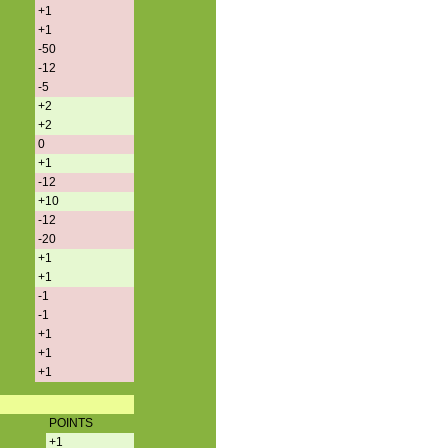
+1
+1
-50
-12
-5
+2
+2
0
+1
-12
+10
-12
-20
+1
+1
-1
-1
+1
+1
+1
POINTS
+1