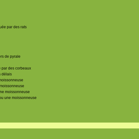
uée par des rats
rs de pyrale
é par des corbeaux
 délais
 moissonneuse
e moissonneuse
'une moissonneuse
e ou une moissonneuse