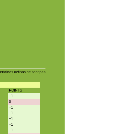
Certaines actions ne sont pas
POINTS
+1
0
+1
+1
+1
+1
+1