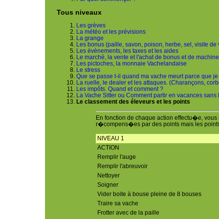
Tous niveaux
Les grèves
La météo et les prévisions
La grange
Les bonus (paille, savon, poison, herbe, sel, visite de vé
Les évènements, les taxes et les aides
Le marché, la vente et l'achat de bonus et de machin
Les pictoches, la monnaie Vachelandaise
Le stress
Que se passe t-il quand ma vache meurt parce que je 
La ruelle, le dealer et les attaques. (Charançons, corbe
Les impôts. Quand et comment ?
La Vache Sitter ou Comment partir en vacances sans l
Le classement des éleveurs et les points
En fonction de chaque action effectu�e, vous
r�compens�es par des points mais les points
NIVEAU 1
ACTION
Remplir l'auge
Remplir l'abreuvoir
Nettoyer
Soigner
Vider boite à bouse pleine de 8 bouses
Traire sa vache
Frotter avec de la paille