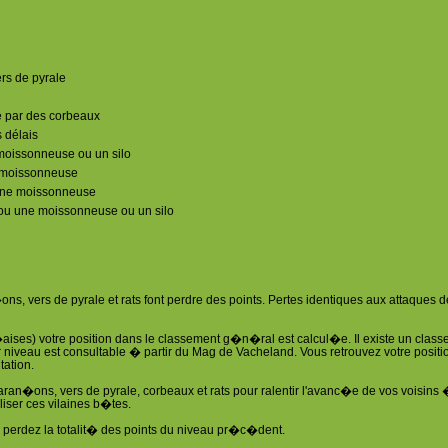
rs de pyrale
é par des corbeaux
 délais
moissonneuse ou un silo
e moissonneuse
'une moissonneuse
 ou une moissonneuse ou un silo
s, vers de pyrale et rats font perdre des points. Pertes identiques aux attaques d
aises) votre position dans le classement g�n�ral est calcul�e. Il existe un class
iveau est consultable � partir du Mag de Vacheland. Vous retrouvez votre positio
ation.
haran�ons, vers de pyrale, corbeaux et rats pour ralentir l'avanc�e de vos voisins
liser ces vilaines b�tes.
perdez la totalit� des points du niveau pr�c�dent.