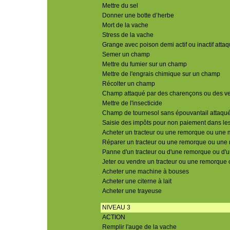
Mettre du sel
Donner une botte d’herbe
Mort de la vache
Stress de la vache
Grange avec poison demi actif ou inactif attaq
Semer un champ
Mettre du fumier sur un champ
Mettre de l'engrais chimique sur un champ
Récolter un champ
Champ attaqué par des charençons ou des ve
Mettre de l'insecticide
Champ de tournesol sans épouvantail attaqu
Saisie des impôts pour non paiement dans les
Acheter un tracteur ou une remorque ou une
Réparer un tracteur ou une remorque ou un
Panne d'un tracteur ou d'une remorque ou d
Jeter ou vendre un tracteur ou une remorqu
Acheter une machine à bouses
Acheter une citerne à lait
Acheter une trayeuse
NIVEAU 3
ACTION
Remplir l'auge de la vache