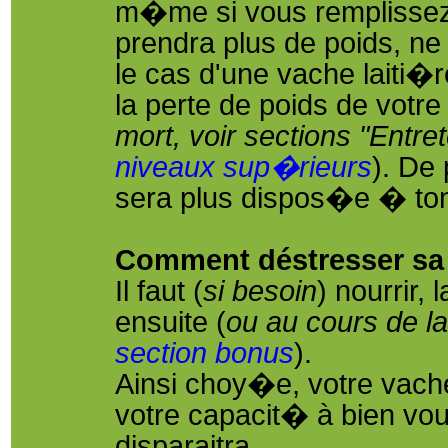
m�me si vous remplissez
prendra plus de poids, ne 
le cas d'une vache laiti�
la perte de poids de votre
mort, voir sections "Entre
niveaux sup�rieurs
). De 
sera plus dispos�e � tomb
Comment déstresser sa
Il faut (
si besoin
) nourrir, 
ensuite (
ou au cours de 
section bonus
).
Ainsi choy�e, votre vach
votre capacit� à bien vou
disparaitra.