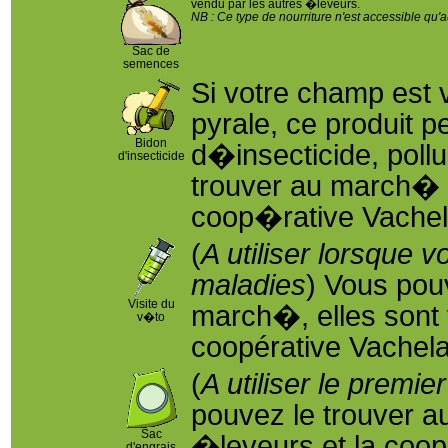
vendu par les autres �leveurs.
NB : Ce type de nourriture n'est accessible qu'
Sac de
semences
Si votre champ est
pyrale, ce produit pe
Bidon
d�insecticide, pollu
d'insecticide
trouver au march� v
coop�rative Vachel
(
A utiliser lorsque 
maladies
) Vous pou
Visite du
march�, elles sont 
v�to
coopérative Vachel
(
A utiliser le premi
pouvez le trouver 
Sac
�leveurs et la coo
d'engrais