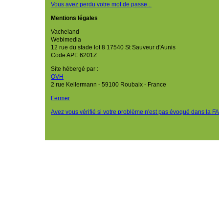
Vous avez perdu votre mot de passe...
Mentions légales
Vacheland
Webimedia
12 rue du stade lot 8 17540 St Sauveur d'Aunis
Code APE 6201Z
Site hébergé par :
OVH
2 rue Kellermann - 59100 Roubaix - France
Fermer
Avez vous vérifié si votre problème n'est pas évoqué dans la F